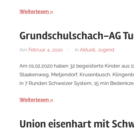
Weiterlesen
Grundschulschach-AG Tu
Am
Februar 4, 2020
Von
In
Aktuell
,
Jugend
Jan
Am 01.02.2020 haben 32 begeisterte Kinder aus 
Staakenweg, Metjendorf, Krusenbusch, Klingenbe
in 7 Runden Schweizer System, 15 min Bedenkzei
Weiterlesen
Union eisenhart mit Schw