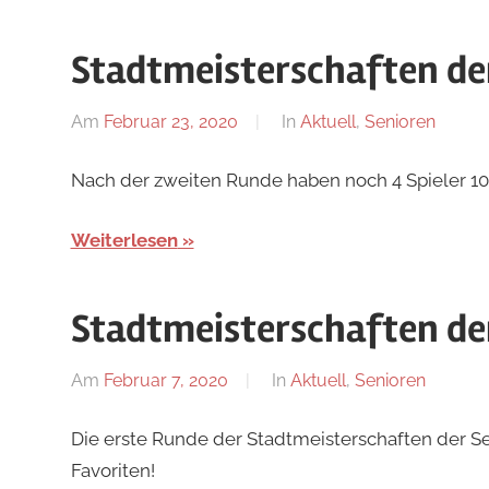
Stadtmeisterschaften de
Am
Februar 23, 2020
Von
In
Aktuell
,
Senioren
Jan
Nach der zweiten Runde haben noch 4 Spieler 10
Weiterlesen
Stadtmeisterschaften de
Am
Februar 7, 2020
Von
In
Aktuell
,
Senioren
Jan
Die erste Runde der Stadtmeisterschaften der S
Favoriten!