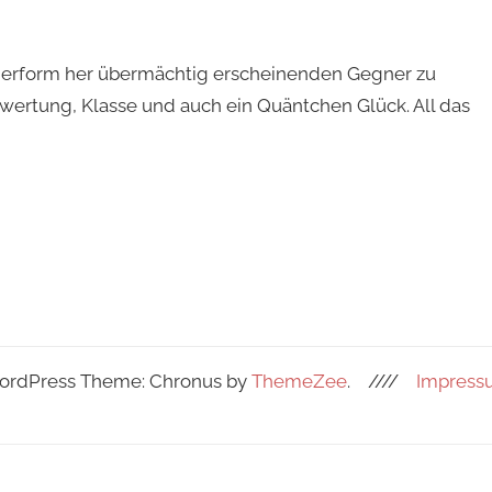
ierform her übermächtig erscheinenden Gegner zu
ertung, Klasse und auch ein Quäntchen Glück. All das
e
e
rdPress Theme: Chronus by
ThemeZee
.
////
Impress