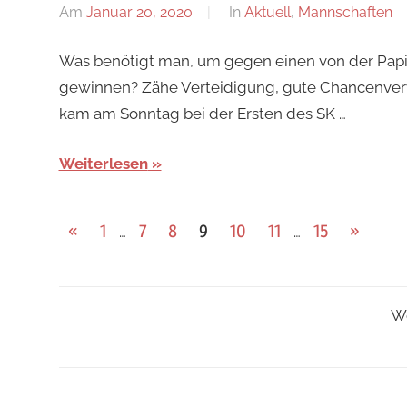
Am
Januar 20, 2020
Von
In
Aktuell
,
Mannschaften
Jan
Was benötigt man, um gegen einen von der Pap
gewinnen? Zähe Verteidigung, gute Chancenverw
kam am Sonntag bei der Ersten des SK …
Weiterlesen
Seitennummerierung
Vorherige
Nächst
«
1
7
8
9
10
11
15
»
…
…
Beiträge
Beiträg
der
Beiträge
Wo