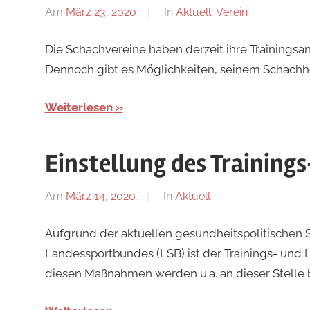
Am
März 23, 2020
Von
In
Aktuell
,
Verein
Jan
Die Schachvereine haben derzeit ihre Trainingsa
Dennoch gibt es Möglichkeiten, seinem Schachh
Weiterlesen
Einstellung des Trainings
Am
März 14, 2020
Von
In
Aktuell
Jan
Aufgrund der aktuellen gesundheitspolitischen 
Landessportbundes (LSB) ist der Trainings- und L
diesen Maßnahmen werden u.a. an dieser Stelle