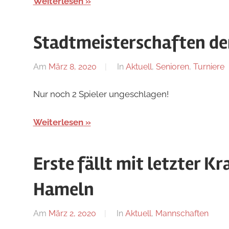
Weiterlesen
Stadtmeisterschaften de
Am
März 8, 2020
Von
In
Aktuell
,
Senioren
,
Turniere
Jan
Nur noch 2 Spieler ungeschlagen!
Weiterlesen
Erste fällt mit letzter Kra
Hameln
Am
März 2, 2020
Von
In
Aktuell
,
Mannschaften
Jan