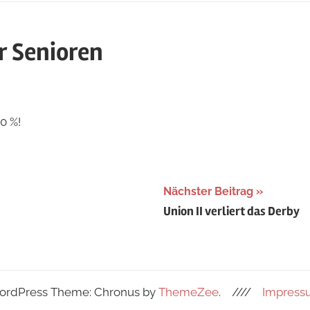
r Senioren
0 %!
Nächster Beitrag
Union II verliert das Derby
rdPress Theme: Chronus by
ThemeZee
.
////
Impress