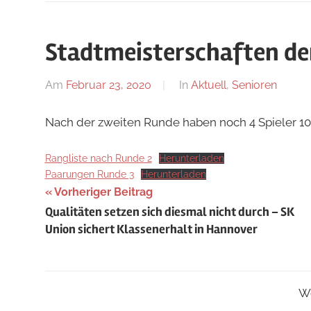
Stadtmeisterschaften de
Am
Februar 23, 2020
Von
In
Aktuell
,
Senioren
Jan
Nach der zweiten Runde haben noch 4 Spieler 10
Rangliste nach Runde 2
Herunterladen
Paarungen Runde 3
Herunterladen
Beitragsnavigation
Vorheriger Beitrag
Qualitäten setzen sich diesmal nicht durch – SK
Union sichert Klassenerhalt in Hannover
Wo