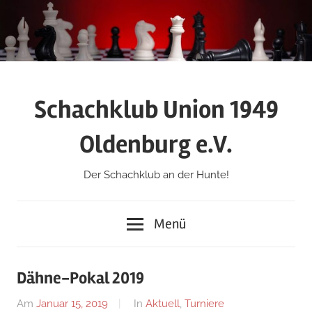
Zum
Inhalt
springen
Schachklub Union 1949
Oldenburg e.V.
Der Schachklub an der Hunte!
Menü
Dähne-Pokal 2019
Am
Januar 15, 2019
Von
In
Aktuell
,
Turniere