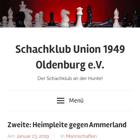
Zum
Inhalt
springen
Schachklub Union 1949
Oldenburg e.V.
Der Schachklub an der Hunte!
Menü
Zweite: Heimpleite gegen Ammerland
Am
Januar 23, 2019
Von
In
Mannschaften