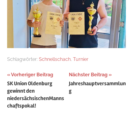
Schlagwörter:
Schnellschach
,
Turnier
Beitragsnavigation
Vorheriger Beitrag
Nächster Beitrag
SK Union Oldenburg
Jahreshauptversammlun
gewinnt den
g
niedersächsischenManns
chaftspokal!