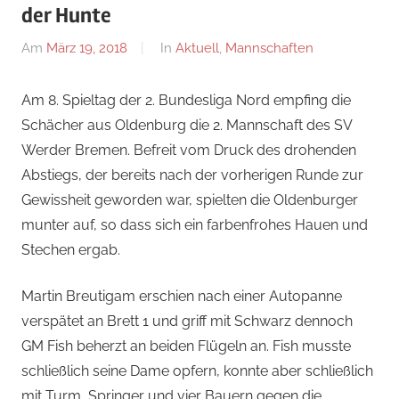
der Hunte
Am
März 19, 2018
Von
In
Aktuell
,
Mannschaften
Dirk
Bredemeier
Am 8. Spieltag der 2. Bundesliga Nord empfing die
Schächer aus Oldenburg die 2. Mannschaft des SV
Werder Bremen. Befreit vom Druck des drohenden
Abstiegs, der bereits nach der vorherigen Runde zur
Gewissheit geworden war, spielten die Oldenburger
munter auf, so dass sich ein farbenfrohes Hauen und
Stechen ergab.
Martin Breutigam erschien nach einer Autopanne
verspätet an Brett 1 und griff mit Schwarz dennoch
GM Fish beherzt an beiden Flügeln an. Fish musste
schließlich seine Dame opfern, konnte aber schließlich
mit Turm, Springer und vier Bauern gegen die