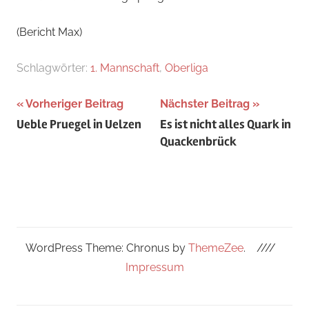
(Bericht Max)
Schlagwörter:
1. Mannschaft
,
Oberliga
Beitragsnavigation
Vorheriger Beitrag
Nächster Beitrag
Ueble Pruegel in Uelzen
Es ist nicht alles Quark in
Quackenbrück
WordPress Theme: Chronus by
ThemeZee
.
////
Impressum