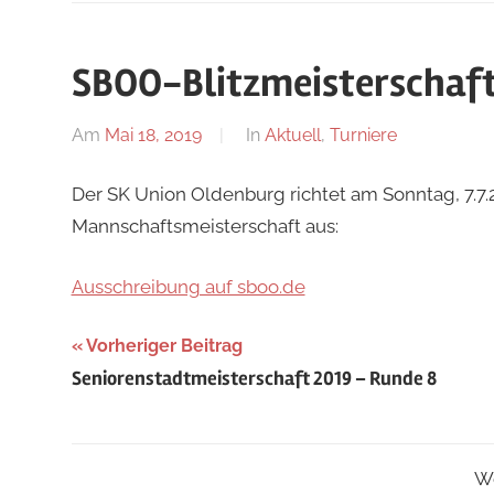
SBOO-Blitzmeisterschaft
Am
Mai 18, 2019
Von
In
Aktuell
,
Turniere
Jan
Der SK Union Oldenburg richtet am Sonntag, 7.7.
Mannschaftsmeisterschaft aus:
Ausschreibung auf sboo.de
Beitragsnavigation
Vorheriger Beitrag
Seniorenstadtmeisterschaft 2019 – Runde 8
Wo