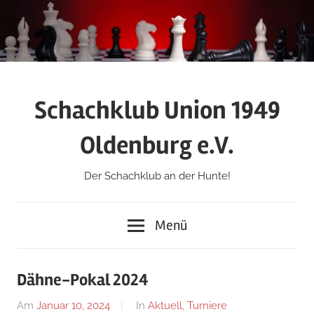
Zum
Inhalt
springen
Schachklub Union 1949
Oldenburg e.V.
Der Schachklub an der Hunte!
Menü
Dähne-Pokal 2024
Am
Januar 10, 2024
Von
In
Aktuell
,
Turniere