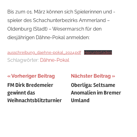
Jan
Bis zum 01. März können sich Spielerinnen und -
spieler des Schachunterbezirks Ammerland –
Oldenburg (Stadt) – Wesermarsch für den
diesjährigen Dähne-Pokal anmelden:
ausschreibung_daehne-pokal_2024.pdf
Herunterladen
Schlagwörter:
Dähne-Pokal
Beitragsnavigation
Vorheriger Beitrag
Nächster Beitrag
FM Dirk Bredemeier
Oberliga: Seltsame
gewinnt das
Anomalien im Bremer
Weihnachtsblitzturnier
Umland