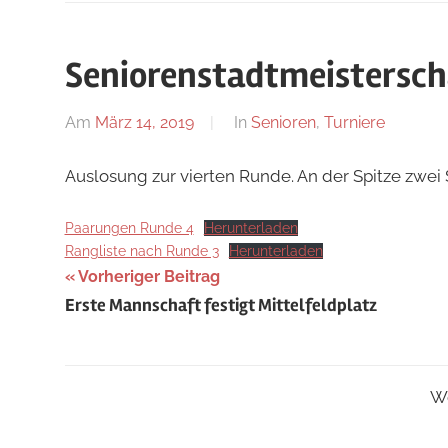
Seniorenstadtmeistersch
Am
März 14, 2019
Von
In
Senioren
,
Turniere
Jan
Auslosung zur vierten Runde. An der Spitze zwei 
Paarungen Runde 4
Herunterladen
Rangliste nach Runde 3
Herunterladen
Beitragsnavigation
Vorheriger Beitrag
Erste Mannschaft festigt Mittelfeldplatz
Wo