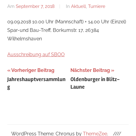
Am
September 7, 2018
Von
In
Aktuell
,
Turniere
Jan
09.09.2018 10.00 Uhr (Mannschaft) + 14.00 Uhr (Einzel)
Wagner
Spar-und Bau-Treff, Borkumstr. 17, 26384
Wilhelmshaven
Ausschreibung auf SBOO
Beitragsnavigation
Vorheriger Beitrag
Nächster Beitrag
Jahreshauptversammlun
Oldenburger in Blitz-
g
Laune
WordPress Theme: Chronus by
ThemeZee
.
////