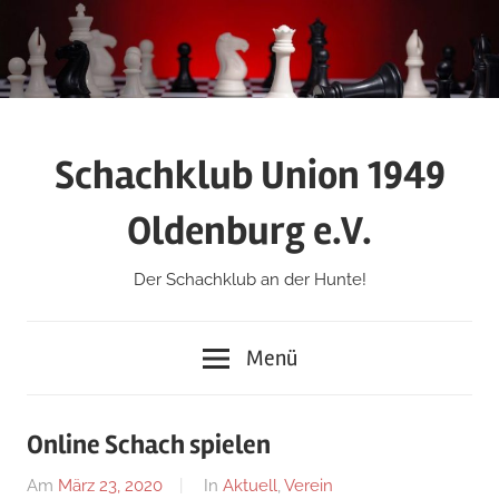
Zum
Inhalt
springen
Schachklub Union 1949
Oldenburg e.V.
Der Schachklub an der Hunte!
Menü
Online Schach spielen
Am
März 23, 2020
Von
In
Aktuell
,
Verein