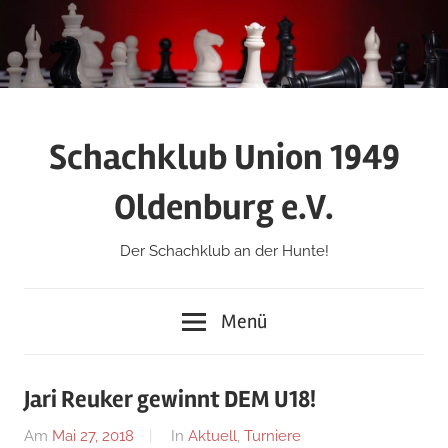
Zum
Inhalt
springen
Schachklub Union 1949
Oldenburg e.V.
Der Schachklub an der Hunte!
Menü
Jari Reuker gewinnt DEM U18!
Am
Mai 27, 2018
Von
In
Aktuell
,
Turniere