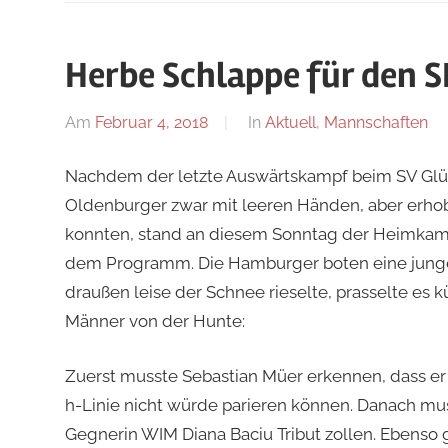
Herbe Schlappe für den SK
Am
Februar 4, 2018
Von
In
Aktuell
,
Mannschaften
Jan
Nachdem der letzte Auswärtskampf beim SV Glüc
Wagner
Oldenburger zwar mit leeren Händen, aber erh
konnten, stand an diesem Sonntag der Heimkam
dem Programm. Die Hamburger boten eine junge,
draußen leise der Schnee rieselte, prasselte es
Männer von der Hunte:
Zuerst musste Sebastian Müer erkennen, dass er 
h-Linie nicht würde parieren können. Danach mu
Gegnerin WIM Diana Baciu Tribut zollen. Ebens