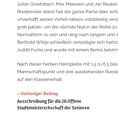
Julian Groetzbach. Max Meessen und Jari Reuker
Bredemeier stand fast die ganze Partie über sch
unverhofft seinen Vorteil nahezu vollständig ver
grob patzen, um die nächste Null in der Reihe zu 
Normalform zu sein und rang nach langem und sp
Berthold Wittje schließlich verteidigte sich h
Judith Fuchs und wurde mit einem Remis belohn
Nach dieser herben Heimpleite mit 1,5 zu 6,5 b
Mannschaftspunkt und drei ausstehenden Runden
auf den Klassenerhalt.
Beitragsnavigation
Vorheriger Beitrag
Ausschreibung für die 28.Offene
Stadtmeisterschschaft der Senioren