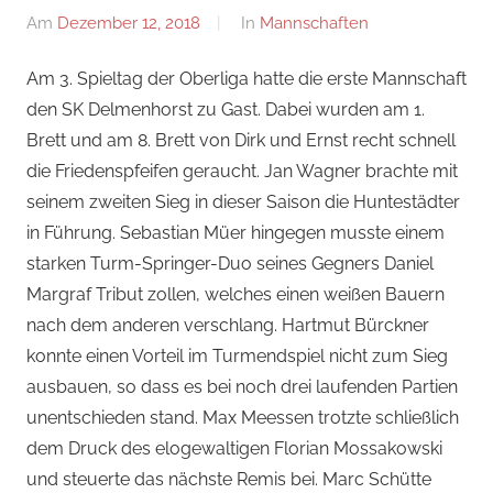
Am
Dezember 12, 2018
Von
In
Mannschaften
Jan
Am 3. Spieltag der Oberliga hatte die erste Mannschaft
den SK Delmenhorst zu Gast.
Dabei wurden am 1.
Brett und am 8. Brett von Dirk und Ernst recht schnell
die Friedenspfeifen geraucht. Jan Wagner brachte mit
seinem zweiten Sieg in dieser Saison die Huntestädter
in Führung. Sebastian Müer hingegen musste einem
starken Turm-Springer-Duo seines Gegners Daniel
Margraf Tribut zollen, welches einen weißen Bauern
nach dem anderen verschlang. Hartmut Bürckner
konnte einen Vorteil im Turmendspiel nicht zum Sieg
ausbauen, so dass es bei noch drei laufenden Partien
unentschieden stand. Max Meessen trotzte schließlich
dem Druck des elogewaltigen Florian Mossakowski
und steuerte das nächste Remis bei. Marc Schütte