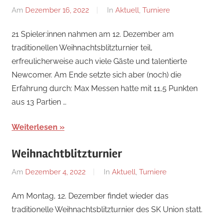
Am
Dezember 16, 2022
Von
In
Aktuell
,
Turniere
Jan
21 Spieler:innen nahmen am 12. Dezember am
traditionellen Weihnachtsblitzturnier teil,
erfreulicherweise auch viele Gäste und talentierte
Newcomer. Am Ende setzte sich aber (noch) die
Erfahrung durch: Max Messen hatte mit 11,5 Punkten
aus 13 Partien …
Weiterlesen
Weihnachtblitzturnier
Am
Dezember 4, 2022
Von
In
Aktuell
,
Turniere
Jan
Am Montag, 12. Dezember findet wieder das
traditionelle Weihnachtsblitzturnier des SK Union statt.