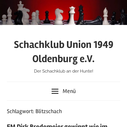
Zum
Inhalt
springen
Schachklub Union 1949
Oldenburg e.V.
Der Schachklub an der Hunte!
Menü
Schlagwort:
Blitzschach
FM Dirk Bredemeier gewinnt wie im