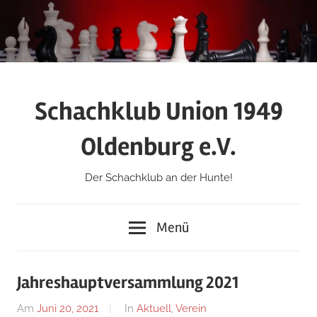
Zum
Inhalt
springen
Schachklub Union 1949
Oldenburg e.V.
Der Schachklub an der Hunte!
Menü
Jahreshauptversammlung 2021
Am
Juni 20, 2021
Von
In
Aktuell
,
Verein